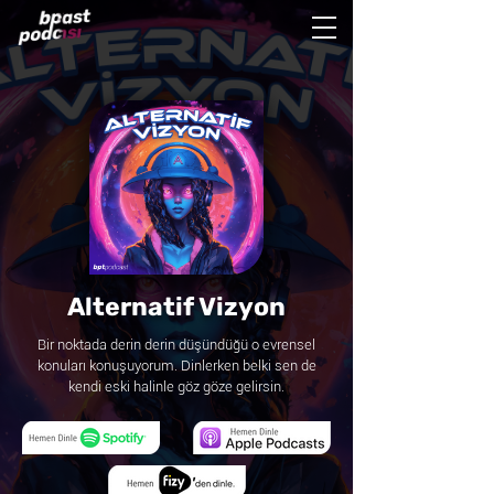
Alternatif Vizyon
Bir noktada derin derin düşündüğü o evrensel
konuları konuşuyorum. Dinlerken belki sen de
kendi eski halinle göz göze gelirsin.