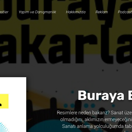
stler
Yapım ve Danışmanlık
Hakkımızda
Reklam
Podcast
Buraya 
​Resimlere neden bakarız? Sanat üzer
olmadığını, aklımızın ermeyeceğini
Sanatı anlama yolculuğumda tablol