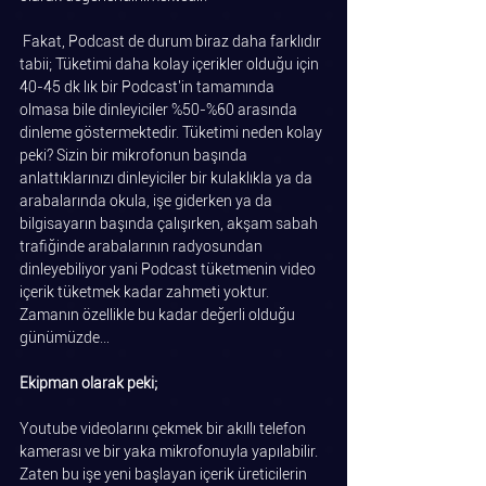
 Fakat, Podcast de durum biraz daha farklıdır 
tabii; Tüketimi daha kolay içerikler olduğu için 
40-45 dk lık bir Podcast'in tamamında 
olmasa bile dinleyiciler %50-%60 arasında 
dinleme göstermektedir. Tüketimi neden kolay 
peki? Sizin bir mikrofonun başında 
anlattıklarınızı dinleyiciler bir kulaklıkla ya da 
arabalarında okula, işe giderken ya da 
bilgisayarın başında çalışırken, akşam sabah 
trafiğinde arabalarının radyosundan 
dinleyebiliyor yani Podcast tüketmenin video 
içerik tüketmek kadar zahmeti yoktur. 
Zamanın özellikle bu kadar değerli olduğu 
günümüzde…
Ekipman olarak peki;
Youtube videolarını çekmek bir akıllı telefon 
kamerası ve bir yaka mikrofonuyla yapılabilir. 
Zaten bu işe yeni başlayan içerik üreticilerin 