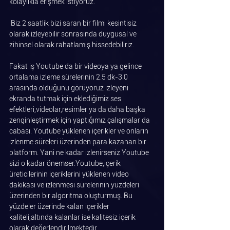
kolaylıkla erişmek istiyoruz.
 Biz 2 saatlik bizi saran bir filmi kesintisiz 
olarak izleyebilir sonrasında duygusal ve 
zihinsel olarak rahatlamış hissedebiliriz.
Fakat iş Youtube da bir videoya ya gelince 
ortalama izleme sürelerinin 2.5 dk-3.0 
arasında olduğunu görüyoruz izleyeni 
ekranda tutmak için eklediğimiz ses 
efektleri,videolar,resimler ya da daha başka 
zenginleştirmek için yaptığımız çalışmalar da 
cabası. Youtube yüklenen içerikler ve onların 
izlenme süreleri üzerinden para kazanan bir 
platform. Yani ne kadar izlenirseniz Youtube 
sizi o kadar önemser.Youtube,içerik 
üreticilerinin içeriklerini yüklenen video 
dakikası ve izlenmesi sürelerinin yüzdeleri 
üzerinden bir algoritma oluşturmuş. Bu 
yüzdeler üzerinde kalan içerikler 
kaliteli,altında kalanlar ise kalitesiz içerik 
olarak değerlendirilmektedir.