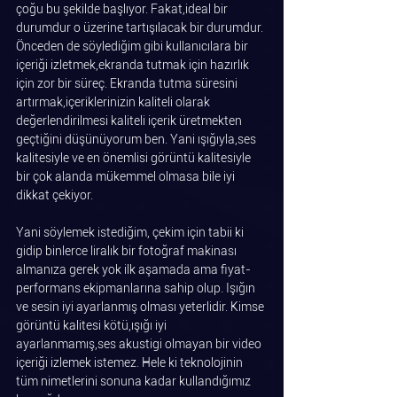
çoğu bu şekilde başlıyor. Fakat,ideal bir 
durumdur o üzerine tartışılacak bir durumdur. 
Önceden de söylediğim gibi kullanıcılara bir 
içeriği izletmek,ekranda tutmak için hazırlık 
için zor bir süreç. Ekranda tutma süresini 
artırmak,içeriklerinizin kaliteli olarak 
değerlendirilmesi kaliteli içerik üretmekten 
geçtiğini düşünüyorum ben. Yani ışığıyla,ses 
kalitesiyle ve en önemlisi görüntü kalitesiyle 
bir çok alanda mükemmel olmasa bile iyi 
dikkat çekiyor.
Yani söylemek istediğim, çekim için tabii ki 
gidip binlerce liralık bir fotoğraf makinası 
almanıza gerek yok ilk aşamada ama fiyat-
performans ekipmanlarına sahip olup. Işığın 
ve sesin iyi ayarlanmış olması yeterlidir. Kimse 
görüntü kalitesi kötü,ışığı iyi 
ayarlanmamış,ses akustigi olmayan bir video 
içeriği izlemek istemez. Hele ki teknolojinin 
tüm nimetlerini sonuna kadar kullandığımız 