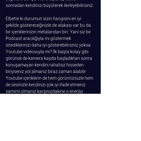
sonradan kendinizi büyüterek ilerleyebilirsiniz.
Elbette ki durumun sizin hangisini en iyi 
şekilde göstereceğinizle de alakası var bu da 
bir içeriklerinizin metalarıdan biri. Yani siz bir 
Podcast aracılığıyla mı göstermek 
istediklerinizi daha iyi gösterebilirsiniz yoksa 
Youtube videosuyla mı? İlk başta kolay gibi 
görünse de kamera kayda başladıktan sonra 
konuşamayan kendini rahatsız hisseden 
biriyseniz yol almanız biraz zaman alabilir. 
Youtube içeriklerin de hem görüntünüzle hem 
de sesinizle kendinizi çok iyi ifade etmeniz 
samimi olmanız karşınızdakine o enerjiyi 
vermeniz gerekiyor konunuz ne olursa olsun. 
Görüntü ve ses... bunu sağladıktan sonra 
içeriklerinizi zenginleştirip kendi kitlenizi 
oluşturabilirsiniz.
Özetle;
Kamera korkum var ben sadece mikrofonla 