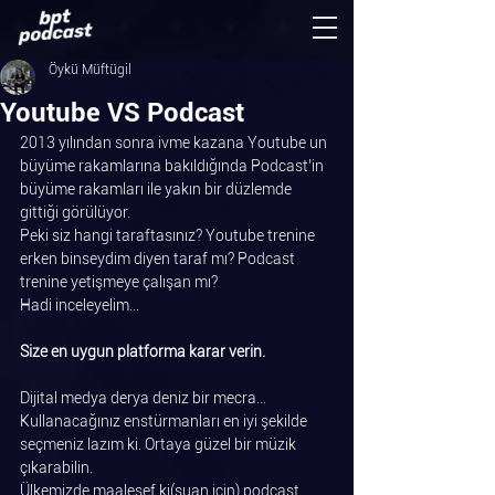
Öykü Müftügil
Youtube VS Podcast
2013 yılından sonra ivme kazana Youtube un 
büyüme rakamlarına bakıldığında Podcast’in 
büyüme rakamları ile yakın bir düzlemde 
gittiği görülüyor. 
Peki siz hangi taraftasınız? Youtube trenine 
erken binseydim diyen taraf mı? Podcast 
trenine yetişmeye çalışan mı?  
Hadi inceleyelim…
Size en uygun platforma karar verin.
Dijital medya derya deniz bir mecra… 
Kullanacağınız enstürmanları en iyi şekilde 
seçmeniz lazım ki. Ortaya güzel bir müzik 
çıkarabilin.
Ülkemizde maalesef ki(şuan için) podcast 