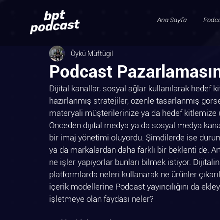
Ana Sayfa
Podca
Öykü Müftügil
Podcast Pazarlamasını
Dijital kanallar, sosyal ağlar kullanılarak hedef k
hazırlanmış stratejiler, özenle tasarlanmış görsel
materyali müşterilerinize ya da hedef kitlemize
Önceden dijital medya ya da sosyal medya kanadın
bir imaj yönetimi oluyordu. Şimdilerde ise duru
ya da markalardan daha farklı bir beklenti de. Ar
ne işler yapıyorlar bunları bilmek istiyor. Dijitalin
platformlarda neleri kullanarak ne ürünler çıkarı
içerik modellerine Podcast yayıncılığını da ekley
işletmeye olan faydası neler?