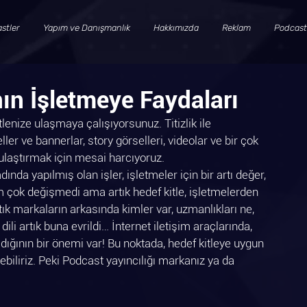
stler
Yapım ve Danışmanlık
Hakkımızda
Reklam
Podcast
n İşletmeye Faydaları
itlenize ulaşmaya çalışıyorsunuz. Titizlik ile 
ler ve bannerlar, story görselleri, videolar ve bir çok 
 ulaştırmak için mesai harcıyoruz.
da yapılmış olan işler, işletmeler için bir artı değer, 
m çok değişmedi ama artık hedef kitle, işletmelerden 
tık markaların arkasında kimler var, uzmanlıkları ne, 
 dili artık buna evrildi… İnternet iletişim araçlarında, 
ldığının bir önemi var! Bu noktada, hedef kitleye uygun 
ebiliriz. Peki Podcast yayıncılığı markanız ya da 