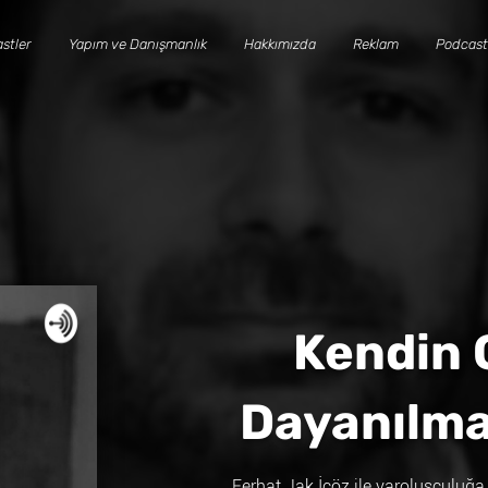
stler
Yapım ve Danışmanlık
Hakkımızda
Reklam
Podcast
Kendin 
Dayanılmaz
Ferhat Jak İçöz ile varoluşçuluğa