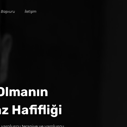
 Başvuru
İletişim
Olmanın
 Hafifliği
, varoluşçu terapiye ve varoluşçu