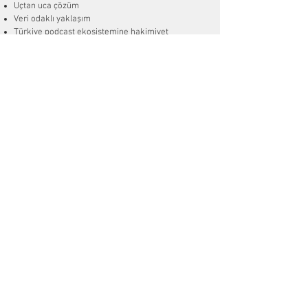
Uçtan uca çözüm
Veri odaklı yaklaşım
Türkiye podcast ekosistemine hakimiyet
Deneyimli prodüksiyon ve içerik ekibi
Vizyonumuz
İçerik üretiminin
hızla tüketildiği bir dünyada,
kalıcı ve anlamlı sesli içerikler üretmeyi; bu
içerikleri doğru veri, doğru strateji ve doğru
dağıtım ile gerçek etkiye dönüştüren bir sistem
inşa etmeyi hedefliyoruz.
Misyonumuz
Markaların
ve içerik üreticilerinin hikayelerini