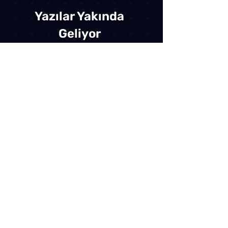
Yazılar Yakında
Geliyor
Bu blogdaki diğer kategorileri
keşfedin veya daha sonra tekrar
kontrol edin.
BİZE ULAŞIN
İş Birlikleri, Reklam ve kurumsal çözümler için
bize ulaşın.