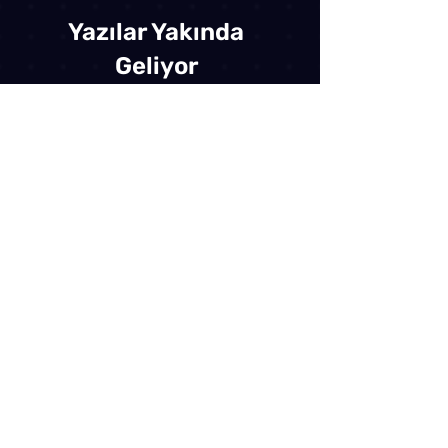
Yazılar Yakında
Geliyor
Bu blogdaki diğer kategorileri
keşfedin veya daha sonra tekrar
kontrol edin.
BİZE ULAŞIN
İş Birlikleri, Reklam ve kurumsal çözümler için
bize ulaşın.